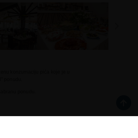
čenu konzumaciju pića koje je u
l” ponudu.
 odabranu ponudu.