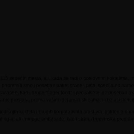
15 sedećih mesta, ali, kada se radi o poslovnim koktelima, mo
e, pripremili smo i poseban paket hrane i pića, specijalno na
kanapee, kao i druge “finger food” specijalitete, uz poseban a
nje prostora, prema vašim idejama i skicama, ili uz asistenci
odišnjih koktela i drugih korporativnih proslava, poklonio nam
ng-a, ali i mnoge ambasade, kao i strana trgovinska predsta