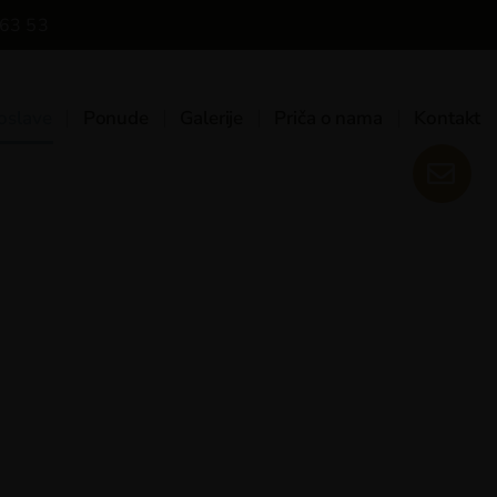
63 53
oslave
Ponude
Galerije
Priča o nama
Kontakt