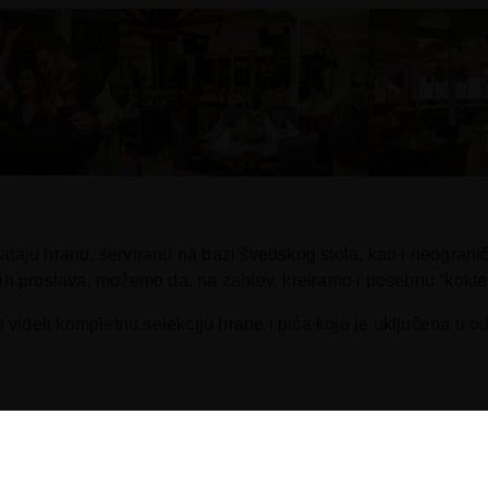
taju hranu, serviranu na bazi švedskog stola, kao i neograni
h proslava, možemo da, na zahtev, kreiramo i posebnu “kokte
e videli kompletnu selekciju hrane i pića koja je uključena u