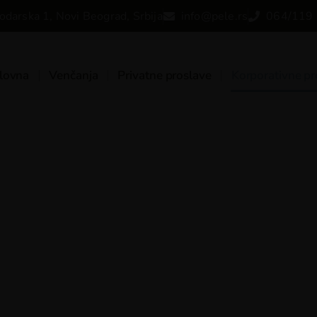
odarska 1, Novi Beograd, Srbija
info@pele.rs
064/119 
lovna
Venčanja
Privatne proslave
Korporativne pr