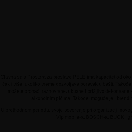
Glavna sala Prostora za proslave PELE ima kapacitet od oko 1
čak i više, ukoliko vreme dozvoljava boravak u bašti. Takođ
možete pronaći raznovrsne, ukusne i brižljivo dekorisane 
alkoholnim pićima. Takođe, moguće je i brendira
U prethodnom periodu, svoje poverenje pri organizaciji novog
Vip mobile-a, BOSCH-a, BUCK lighti