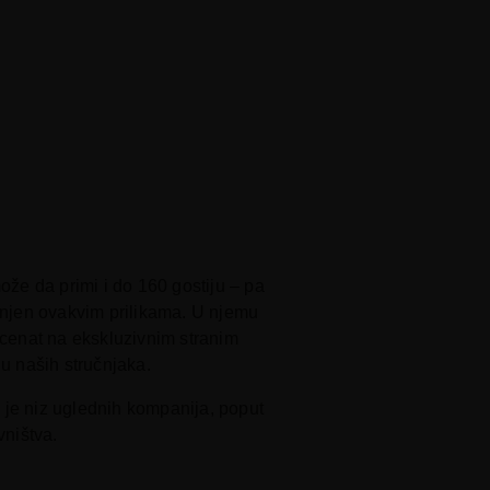
že da primi i do 160 gostiju – pa
menjen ovakvim prilikama. U njemu
kcenat na ekskluzivnim stranim
ju naših stručnjaka.
 je niz uglednih kompanija, poput
vništva.