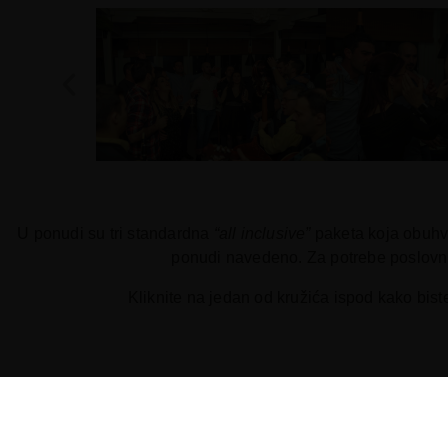
U ponudi su tri standardna
“all inclusive”
paketa koja obuhva
ponudi navedeno. Za potrebe poslovni
Kliknite na jedan od kružića ispod kako bist